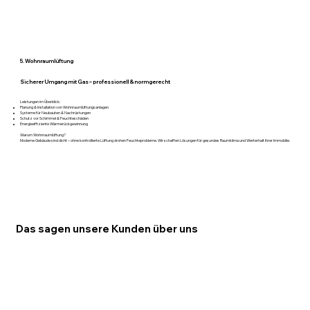
5. Wohnraumlüftung
Sicherer Umgang mit Gas – professionell & normgerecht
Leistungen im Überblick:
Planung & Installation von Wohnraumlüftungsanlagen
Systeme für Neubauten & Nachrüstungen
Schutz vor Schimmel & Feuchteschäden
Energieeffiziente Wärmerückgewinnung
Warum Wohnraumlüftung?
Moderne Gebäude sind dicht – ohne kontrollierte Lüftung drohen Feuchteprobleme. Wir schaffen Lösungen für gesundes Raumklima und Werterhalt Ihrer Immobilie.
Das sagen unsere Kunden über uns