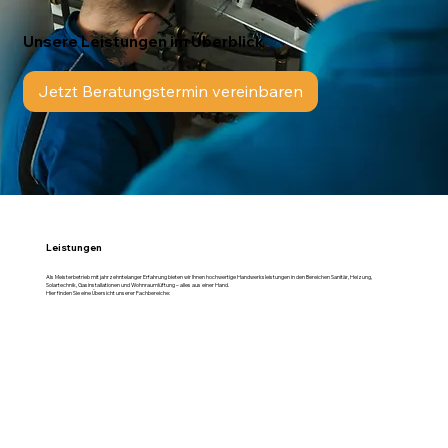
Unsere Leistungen im Überblick
Jetzt Beratungstermin vereinbaren
Leistungen
Als Meisterbetrieb mit jahrzehntelanger Erfahrung bieten wir Ihnen hochwertige Handwerksleistungen in den Bereichen Sanitär, Heizung,
Solartechnik, Gasinstallationen und Wohnraumlüftung – alles aus einer Hand.
Hier finden Sie eine Übersicht unserer Fachbereiche: