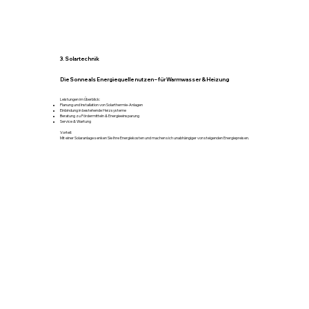
3. Solartechnik
Die Sonne als Energiequelle nutzen – für Warmwasser & Heizung
Leistungen im Überblick:
Planung und Installation von Solarthermie-Anlagen
Einbindung in bestehende Heizsysteme
Beratung zu Fördermitteln & Energieeinsparung
Service & Wartung
Vorteil:
Mit einer Solaranlage senken Sie Ihre Energiekosten und machen sich unabhängiger von steigenden Energiepreisen.