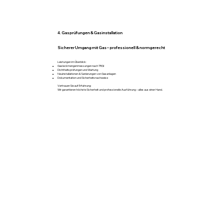
4. Gasprüfungen & Gasinstallation
Sicherer Umgang mit Gas – professionell & normgerecht
Leistungen im Überblick:
Gasleckmengenmessungen nach TRGI
Dichtheitsprüfungen und Wartung
Neuinstallationen & Sanierungen von Gasanlagen
Dokumentation und Sicherheitsnachweise
Vertrauen Sie auf Erfahrung:
Wir garantieren höchste Sicherheit und professionelle Ausführung – alles aus einer Hand.