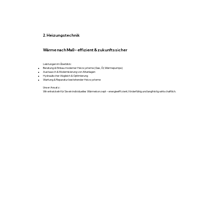
2. Heizungstechnik
Wärme nach Maß – effizient & zukunftssicher
Leistungen im Überblick:
Beratung & Einbau moderner Heizsysteme (Gas, Öl, Wärmepumpe)
Austausch & Modernisierung von Altanlagen
Hydraulischer Abgleich & Optimierung
Wartung & Reparatur bestehender Heizsysteme
Unser Ansatz:
Wir entwickeln für Sie ein individuelles Wärmekonzept – energieeffizient, förderfähig und langfristig wirtschaftlich.