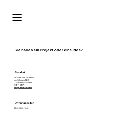
Sie haben ein Projekt oder eine Idee?
Standort
SUTTNER & MICHEL GmbH
Am Rohrbach 12/3
88045 Friedrichshafen
07541 53579
info@suttner-michel.de
Öffnungszeiten
Mo-Fr 07:00 - 16:00