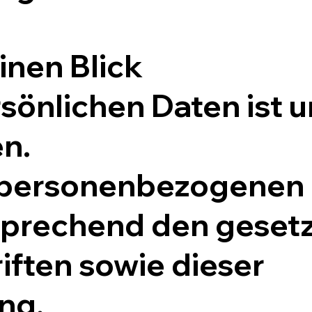
inen Blick
sönlichen Daten ist u
n.
e personenbezogenen
sprechend den geset
ften sowie dieser
ng.