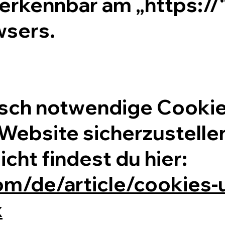
erkennbar am „https://“
wsers.
sch notwendige Cooki
 Website sicherzustelle
icht findest du hier:
om/de/article/cookies-
x