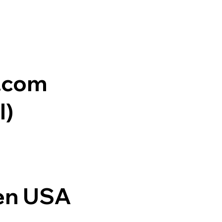
x.com
l)
den USA