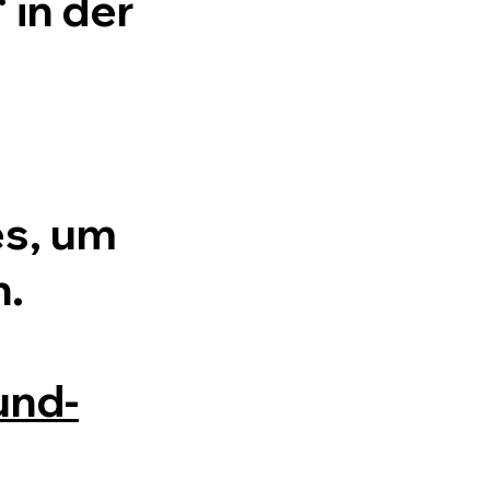
 in der
es, um
n.
und-