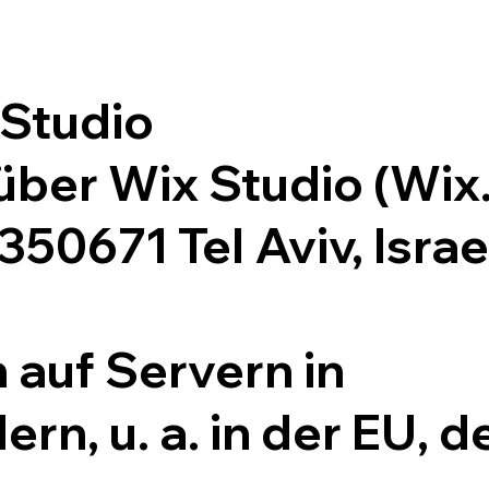
 Studio
 über Wix Studio (Wi
350671 Tel Aviv, Israe
 auf Servern in
rn, u. a. in der EU, 