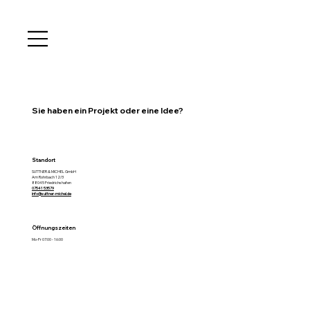
Sie haben ein Projekt oder eine Idee?
Standort
SUTTNER & MICHEL GmbH
Am Rohrbach 12/3
88045 Friedrichshafen
07541 53579
info@suttner-michel.de
Öffnungszeiten
Mo-Fr 07:00 - 16:00